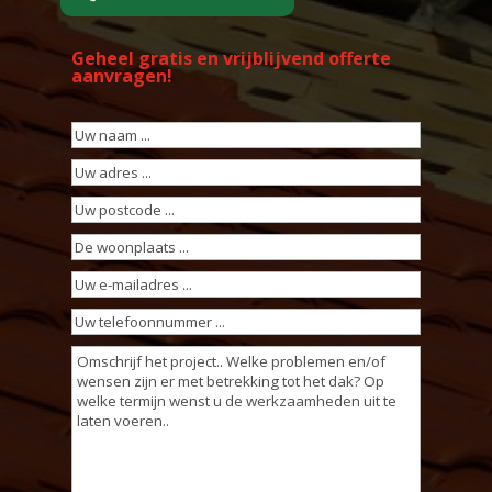
Geheel gratis en vrijblijvend offerte
aanvragen!
Uw
naam
(Vereist)
Uw
adres
(Vereist)
Uw
postcode
(Vereist)
De
woonplaats
(Vereist)
Uw
e-
Uw
mailadres
(Vereist)
telefoonnummer
(Vereist)
Omschrijving
werkzaamheden
(Vereist)