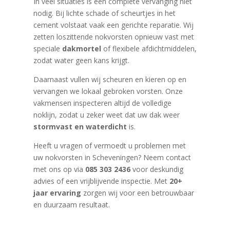
In veel situaties is een complete vervanging niet
nodig. Bij lichte schade of scheurtjes in het
cement volstaat vaak een gerichte reparatie. Wij
zetten loszittende nokvorsten opnieuw vast met
speciale
dakmortel
of flexibele afdichtmiddelen,
zodat water geen kans krijgt.
Daarnaast vullen wij scheuren en kieren op en
vervangen we lokaal gebroken vorsten. Onze
vakmensen inspecteren altijd de volledige
noklijn, zodat u zeker weet dat uw dak weer
stormvast en waterdicht
is.
Heeft u vragen of vermoedt u problemen met
uw nokvorsten in Scheveningen? Neem contact
met ons op via
085 303 2436
voor deskundig
advies of een vrijblijvende inspectie. Met
20+
jaar ervaring
zorgen wij voor een betrouwbaar
en duurzaam resultaat.