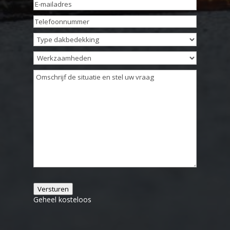
E-
mailadres
(Vereist)
Telefoonnummer
(Vereist)
Type
dakbedekking
Werkzaamheden
Omschrijving
(Vereist)
Versturen
Geheel kosteloos