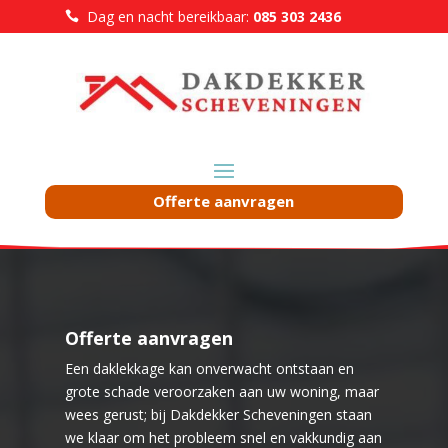
Dag en nacht bereikbaar:
085 303 2436

Offerte aanvragen
Offerte aanvragen
Een daklekkage kan onverwacht ontstaan en
grote schade veroorzaken aan uw woning, maar
wees gerust; bij Dakdekker Scheveningen staan
we klaar om het probleem snel en vakkundig aan